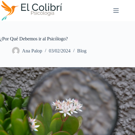
Saltar
al
contenido
¿Por Qué Debemos ir al Psicólogo?
Ana Palop
03/02/2024
Blog